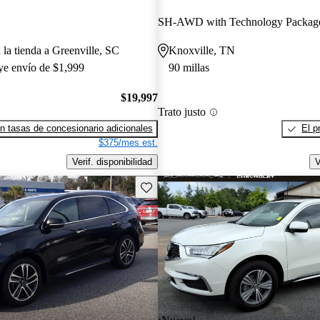
SH-AWD with Technology Packag
 la tienda a Greenville, SC
Knoxville, TN
uye envío de $1,999
90 millas
$19,997
Trato justo
n tasas de concesionario adicionales
El p
$375/mes est.
Verif. disponibilidad
V
Guarda este Aviso