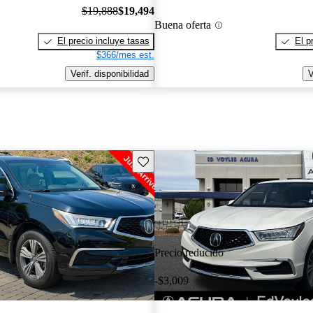
$19,888
$19,494
Buena oferta
El precio incluye tasas
El p
$366/mes est.
Verif. disponibilidad
V
Guarda este Aviso
Precio reducido
-$3,009