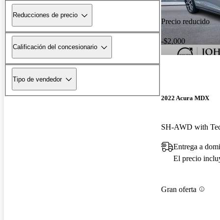
Reducciones de precio
Precio reducido
-$2,000
Calificación del concesionario
Tipo de vendedor
2022 Acura MDX
SH-AWD with Tec
Entrega a domi
El precio incl
Gran oferta