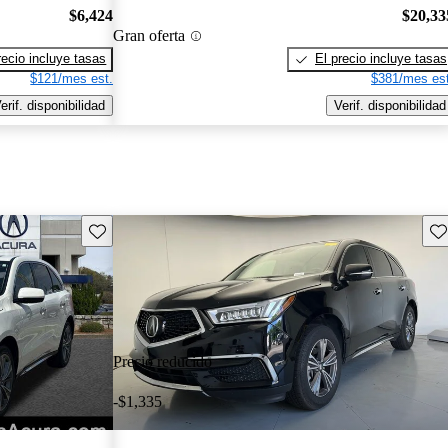
$6,424
$20,33
Gran oferta
recio incluye tasas
El precio incluye tasas
$121/mes est.
$381/mes est
erif. disponibilidad
Verif. disponibilidad
Guarda este Aviso
Gu
Precio reducido
-$1,335