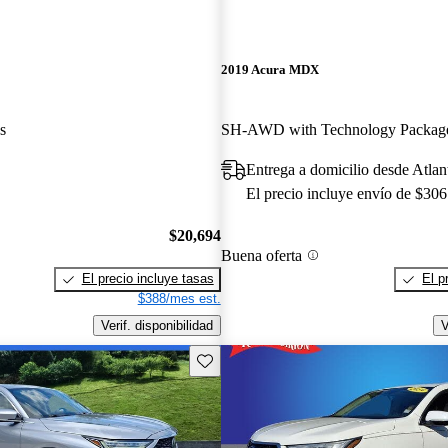
2019 Acura MDX
s
SH-AWD with Technology Packag
Entrega a domicilio desde Atla
El precio incluye envío de $306
$20,694
Buena oferta
El precio incluye tasas
El p
$388/mes est.
Verif. disponibilidad
V
Guarda este Aviso