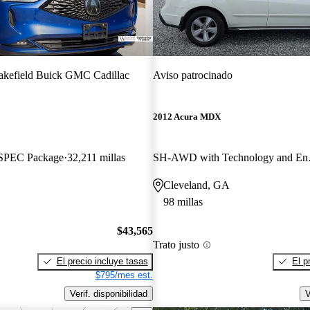
kefield Buick GMC Cadillac
Aviso patrocinado
2012 Acura MDX
SPEC Package
32,211 millas
SH-AWD wi
Cleveland, GA
98 millas
$43,565
Trato justo
El precio incluye tasas
El p
$795/mes est.
Verif. disponibilidad
V