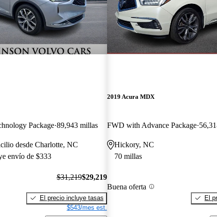
2019 Acura MDX
hnology Package
89,943 millas
FWD with Advance Package
56,31
cilio desde Charlotte, NC
Hickory, NC
uye envío de $333
70 millas
$31,219
$29,219
Buena oferta
El precio incluye tasas
El p
$543/mes est.