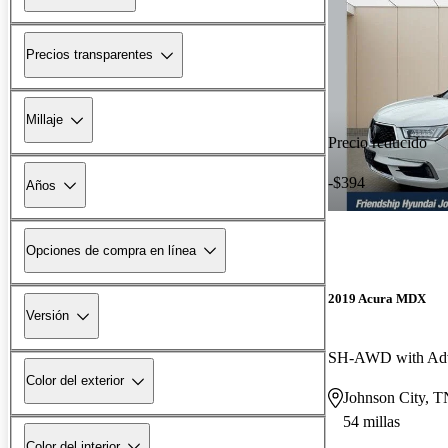
Precios transparentes
Millaje
Precio reducido
-$394
Años
Opciones de compra en línea
2019 Acura MDX
Versión
Color del exterior
Johnson City, T
54 millas
Color del interior