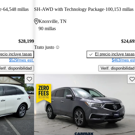
e
64,548 millas
SH-AWD with Technology Package
100,153 millas
Knoxville, TN
90 millas
$28,199
$24,69
Trato justo
recio incluye tasas
El precio incluye tasas
$529/mes est.
$463/mes est
erif. disponibilidad
Verif. disponibilidad
Guarda este Aviso
Gu