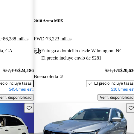
2018 Acura MDX
e
86,288 millas
FWD
73,223 millas
nta, GA
Entrega a domicilio desde Wilmington, NC
El precio incluye envío de $281
$27,195
$24,186
$21,170
$20,63
Buena oferta
recio incluye tasas
El precio incluye tasas
$454/mes est.
$387/mes est
erif. disponibilidad
Verif. disponibilidad
Guarda este Aviso
Gu