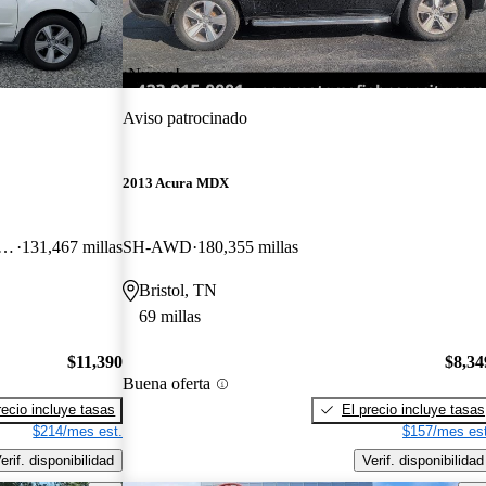
¡Nuevo!
Aviso patrocinado
2013 Acura MDX
th Technology and Entertainment Package
131,467 millas
SH-AWD
180,355 millas
Bristol, TN
69 millas
$11,390
$8,34
Buena oferta
recio incluye tasas
El precio incluye tasas
$214/mes est.
$157/mes est
erif. disponibilidad
Verif. disponibilidad