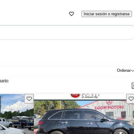
Iniciar sesión o registrarse
Ordenar
nario
Guarda este Aviso
Gu