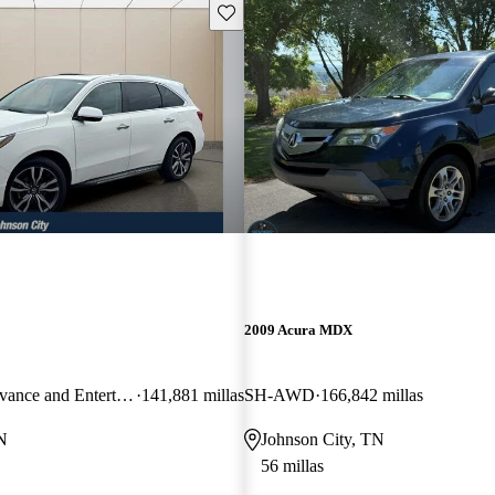
Guarda este Aviso
2009 Acura MDX
SH-AWD with Advance and Entertainment Package
141,881 millas
SH-AWD
166,842 millas
N
Johnson City, TN
56 millas