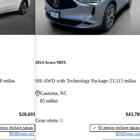
2024 Acura MDX
8 millas
SH-AWD with Technology Package
23,315 millas
Gastonia, NC
85 millas
$28,691
$43,78
Gran oferta
recio incluye tasas
El precio incluye tasas
$538/mes est.
$792/mes est