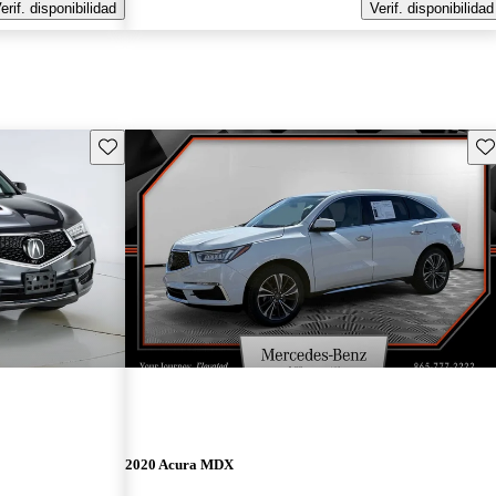
erif. disponibilidad
Verif. disponibilidad
Guarda este Aviso
Gu
2020 Acura MDX