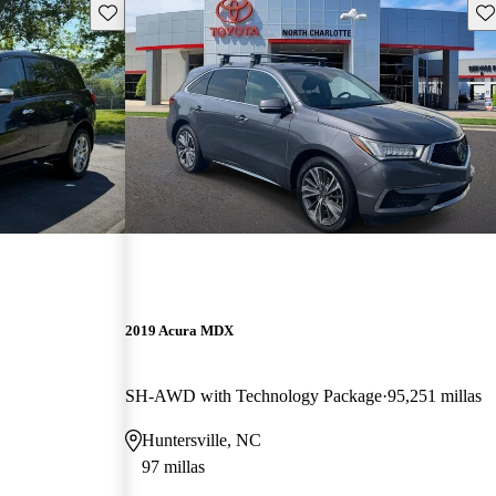
Guarda este Aviso
Gu
2019 Acura MDX
SH-AWD with Technology Package
95,251 millas
Huntersville, NC
97 millas