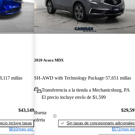
2020 Acura MDX
8,117 millas
SH-AWD with Technology Package
57,651 millas
Transferencia a la tienda a Mechanicsburg, PA
El precio incluye envío de $1,599
$43,149
$29,59
Buena
oferta
recio incluye tasas
Sin tasas de concesionario adicionales
$810/mes est.
$571/mes est