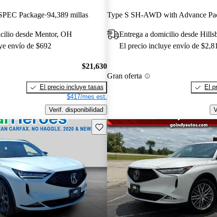
SPEC Package
94,389 millas
cilio desde Mentor, OH
Entrega a domicilio desde Hill
uye envío de $692
El precio incluye envío de $2,8
$21,630
Gran oferta
El precio incluye tasas
El p
$417/mes est.
Verif. disponibilidad
V
Guarda este Aviso