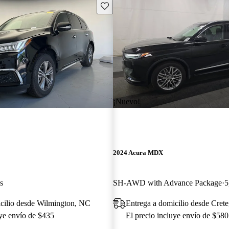
Guarda este Aviso
¡Nuevo!
2024 Acura MDX
s
SH-AWD with Advance Package
5
icilio desde Wilmington, NC
Entrega a domicilio desde Crete
uye envío de $435
El precio incluye envío de $580