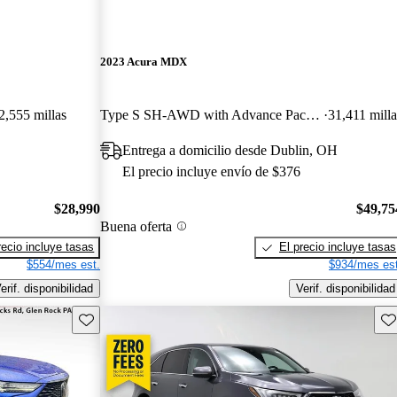
2023 Acura MDX
2,555 millas
Type S SH-AWD with Advance Package
31,411 milla
Entrega a domicilio desde Dublin, OH
El precio incluye envío de $376
$28,990
$49,75
Buena oferta
recio incluye tasas
El precio incluye tasas
$554/mes est.
$934/mes est
erif. disponibilidad
Verif. disponibilidad
Guarda este Aviso
Gu