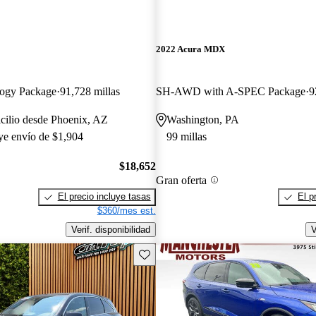
2022 Acura MDX
ogy Package
91,728 millas
SH-AWD with A-SPEC Package
9
cilio desde Phoenix, AZ
Washington, PA
uye envío de $1,904
99 millas
$18,652
Gran oferta
El precio incluye tasas
El p
$360/mes est.
Verif. disponibilidad
V
Guarda este Aviso