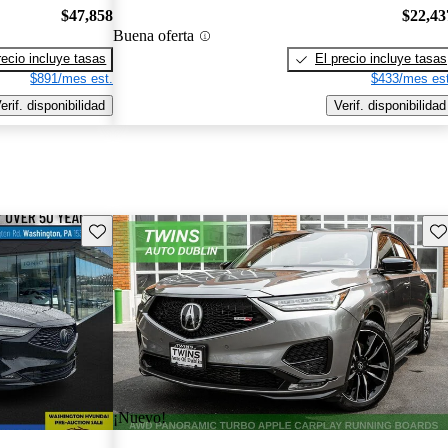
$47,858
$22,43
Buena oferta
recio incluye tasas
El precio incluye tasas
$891/mes est.
$433/mes est
erif. disponibilidad
Verif. disponibilidad
Guarda este Aviso
Gu
¡Nuevo!