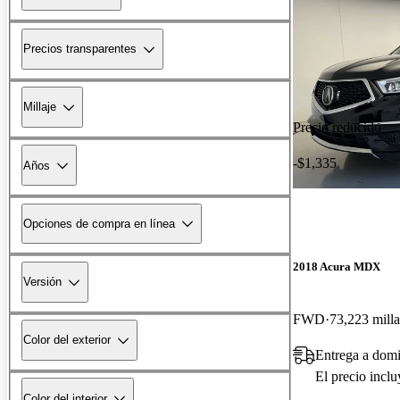
Precios transparentes
Millaje
Precio reducido
-$1,335
Años
Opciones de compra en línea
2018 Acura MDX
Versión
FWD
73,223 milla
Color del exterior
Entrega a dom
El precio incl
Color del interior