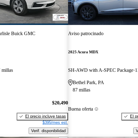
rlisle Buick GMC
Aviso patrocinado
2025 Acura MDX
 millas
SH-AWD with A-SPEC Package
1
Bethel Park, PA
87 millas
$20,490
Buena oferta
El precio incluye tasas
El p
$395/mes est.
Verif. disponibilidad
V