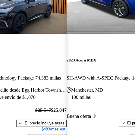
2023 Acura MDX
hnology Package
74,383 millas
SH-AWD with A-SPEC Package
1
Entrega a domicilio desde Egg Harbor Township, NJ
Manchester, MD
uye envío de $1,070
100 millas
$25,547
$25,047
Buena oferta
El precio incluye tasas
El p
$483/mes est.