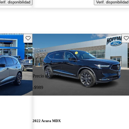
erif. disponibilidad
Verif. disponibilidad
Guarda este Aviso
Gu
Precio reducido
-$989
2022 Acura MDX