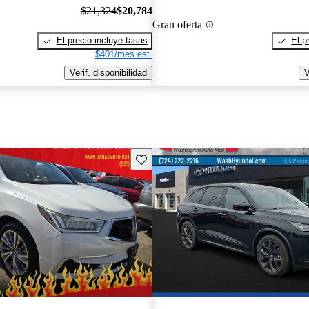
$21,324
$20,784
Gran oferta
El precio incluye tasas
El p
$401/mes est.
Verif. disponibilidad
V
Guarda este Aviso