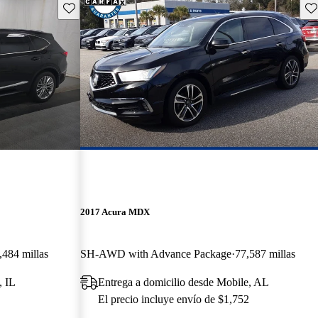
Guarda este Aviso
Gu
2017 Acura MDX
,484 millas
SH-AWD with Advance Package
77,587 millas
, IL
Entrega a domicilio desde Mobile, AL
El precio incluye envío de $1,752