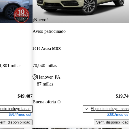
¡Nuevo!
Aviso patrocinado
2016 Acura MDX
1,801 millas
70,940 millas
Hanover, PA
87 millas
$49,487
$19,74
Buena oferta
recio incluye tasas
El precio incluye tasas
$914/mes est.
$381/mes est
erif. disponibilidad
Verif. disponibilidad