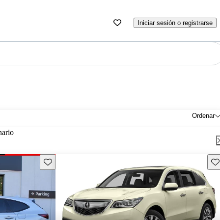
Iniciar sesión o registrarse
Ordenar
nario
Guarda este Aviso
Gu