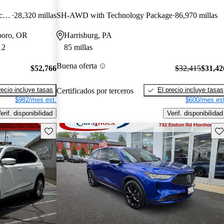
Type S SH-AWD with Advance Package
28,320 millas
SH-AWD with Technology Package
86,970 millas
sboro, OR
Harrisburg, PA
12
85 millas
Buena oferta
$52,766
$32,415
$31,42
recio incluye tasas
El precio incluye tasas
Certificados por terceros
$982/mes est.
$600/mes est
erif. disponibilidad
Verif. disponibilidad
Guarda este Aviso
Gu